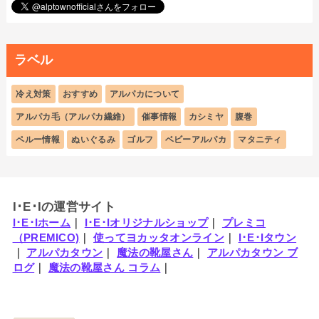
ラベル
冷え対策
おすすめ
アルパカについて
アルパカ毛（アルパカ繊維）
催事情報
カシミヤ
腹巻
ペルー情報
ぬいぐるみ
ゴルフ
ベビーアルパカ
マタニティ
I･E･Iの運営サイト
I･E･Iホーム
｜
I･E･Iオリジナルショップ
｜
プレミコ
（PREMICO)
｜
使ってヨカッタオンライン
｜
I･E･Iタウン
｜
アルパカタウン
｜
魔法の靴屋さん
｜
アルパカタウン ブ
ログ
｜
魔法の靴屋さん コラム
｜