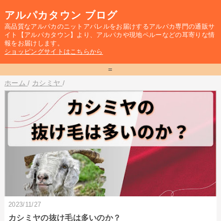
アルパカタウン ブログ
高品質なアルパカのニットアパレルをお届けするアルパカ専門の通販サ
イト【アルパカタウン】より、アルパカや現地ペルーなどの耳寄りな情
報をお届けします。
ショッピングサイトはこちらから
=
ホーム
/
カシミヤ
/
2023/11/27
カシミヤの抜け毛は多いのか？