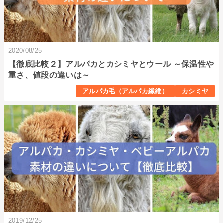
2020/08/25
【徹底比較２】アルパカとカシミヤとウール ～保温性や
重さ、値段の違いは～
アルパカ毛（アルパカ繊維）
カシミヤ
2019/12/25