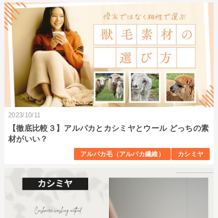
2023/10/11
【徹底比較３】アルパカとカシミヤとウール どっちの素
材がいい？
アルパカ毛（アルパカ繊維）
カシミヤ