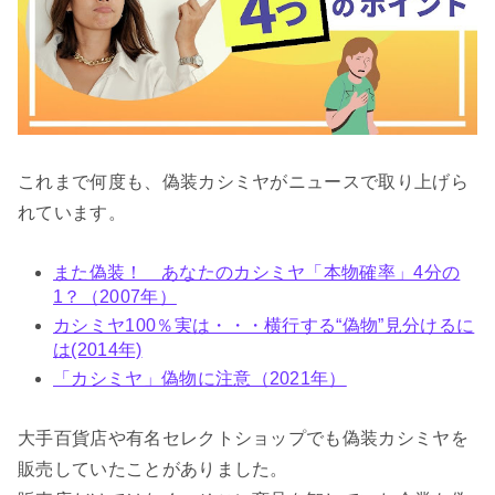
これまで何度も、偽装カシミヤがニュースで取り上げら
れています。
また偽装！ あなたのカシミヤ「本物確率」4分の
1？（2007年）
カシミヤ100％実は・・・横行する“偽物”見分けるに
は(2014年)
「カシミヤ」偽物に注意（2021年）
大手百貨店や有名セレクトショップでも偽装カシミヤを
販売していたことがありました。