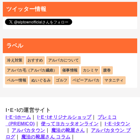
ツイッター情報
ラベル
冷え対策
おすすめ
アルパカについて
アルパカ毛（アルパカ繊維）
催事情報
カシミヤ
腹巻
ペルー情報
ぬいぐるみ
ゴルフ
ベビーアルパカ
マタニティ
I･E･Iの運営サイト
I･E･Iホーム
｜
I･E･Iオリジナルショップ
｜
プレミコ
（PREMICO)
｜
使ってヨカッタオンライン
｜
I･E･Iタウン
｜
アルパカタウン
｜
魔法の靴屋さん
｜
アルパカタウン ブ
ログ
｜
魔法の靴屋さん コラム
｜