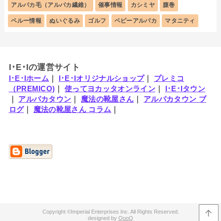
アルパカ毛（アルパカ繊維）
催事情報
カシミヤ
腹巻
ペルー情報
ぬいぐるみ
ゴルフ
ベビーアルパカ
マタニティ
I･E･Iの運営サイト
I･E･Iホーム
｜
I･E･Iオリジナルショップ
｜
プレミコ
（PREMICO)
｜
使ってヨカッタオンライン
｜
I･E･Iタウン
｜
アルパカタウン
｜
魔法の靴屋さん
｜
アルパカタウン ブ
ログ
｜
魔法の靴屋さん コラム
｜
Imperial Enterprises Inc.
QooQ