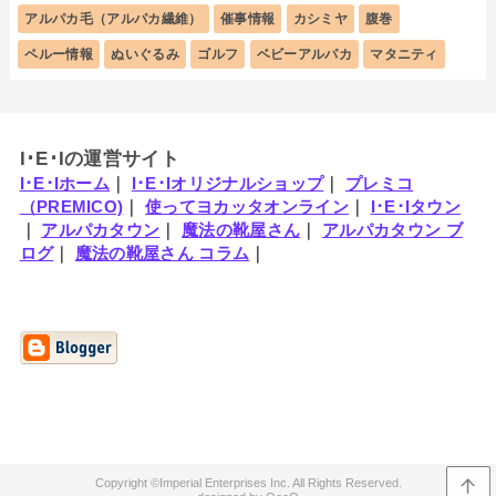
アルパカ毛（アルパカ繊維）
催事情報
カシミヤ
腹巻
ペルー情報
ぬいぐるみ
ゴルフ
ベビーアルパカ
マタニティ
I･E･Iの運営サイト
I･E･Iホーム
｜
I･E･Iオリジナルショップ
｜
プレミコ
（PREMICO)
｜
使ってヨカッタオンライン
｜
I･E･Iタウン
｜
アルパカタウン
｜
魔法の靴屋さん
｜
アルパカタウン ブ
ログ
｜
魔法の靴屋さん コラム
｜
Imperial Enterprises Inc.