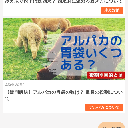
冷え取り靴下は逆効果？ 効果的に温める履き方について
冷え対策
2024/02/07
【疑問解決】アルパカの胃袋の数は？ 反芻の役割につい
て
アルパカについて