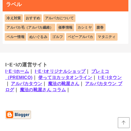
ラベル
冷え対策
おすすめ
アルパカについて
アルパカ毛（アルパカ繊維）
催事情報
カシミヤ
腹巻
ペルー情報
ぬいぐるみ
ゴルフ
ベビーアルパカ
マタニティ
I･E･Iの運営サイト
I･E･Iホーム
｜
I･E･Iオリジナルショップ
｜
プレミコ
（PREMICO)
｜
使ってヨカッタオンライン
｜
I･E･Iタウン
｜
アルパカタウン
｜
魔法の靴屋さん
｜
アルパカタウン ブ
ログ
｜
魔法の靴屋さん コラム
｜