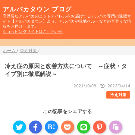
アルパカタウン ブログ
高品質なアルパカのニットアパレルをお届けするアルパカ専門の通販サ
イト【アルパカタウン】より、アルパカや現地ペルーなどの耳寄りな情
報をお届けします。
ショッピングサイトはこちらから
=
ホーム
/
冷え対策
/
冷え症の原因と改善方法について ～症状・タ
イプ別に徹底解説～
2021/10/08
2023/04/14
冷え対策
この記事をシェアする
B!