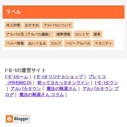
ラベル
冷え対策
おすすめ
アルパカについて
アルパカ毛（アルパカ繊維）
催事情報
カシミヤ
腹巻
ペルー情報
ぬいぐるみ
ゴルフ
ベビーアルパカ
マタニティ
I･E･Iの運営サイト
I･E･Iホーム
｜
I･E･Iオリジナルショップ
｜
プレミコ
（PREMICO)
｜
使ってヨカッタオンライン
｜
I･E･Iタウン
｜
アルパカタウン
｜
魔法の靴屋さん
｜
アルパカタウン ブ
ログ
｜
魔法の靴屋さん コラム
｜