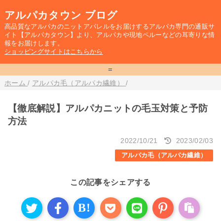
アルパカタウン ブログ
高品質なアルパカのニットアパレルをお届けするアルパカ専門の通販サ
イト【アルパカタウン】より、アルパカや現地ペルーなどの耳寄りな情
報をお届けします。
ショッピングサイトはこちらから
=
ホーム
/
アルパカ毛（アルパカ繊維）
/
【徹底解説】アルパカニットの毛玉対策と予防
方法
2022/10/21
2023/02/03
アルパカ毛（アルパカ繊維）
この記事をシェアする
B!