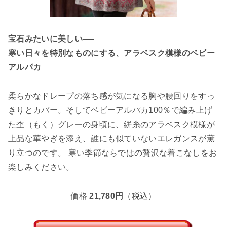
宝石みたいに美しい──
寒い日々を特別なものにする、アラベスク模様のベビー
アルパカ
柔らかなドレープの落ち感が気になる胸や腰回りをすっ
きりとカバー。そしてベビーアルパカ100％で編み上げ
た杢（もく）グレーの身頃に、絣糸のアラベスク模様が
上品な華やぎを添え、誰にも似ていないエレガンスが薫
り立つのです。 寒い季節ならではの贅沢な着こなしをお
楽しみください。
価格
21,780円
（税込）