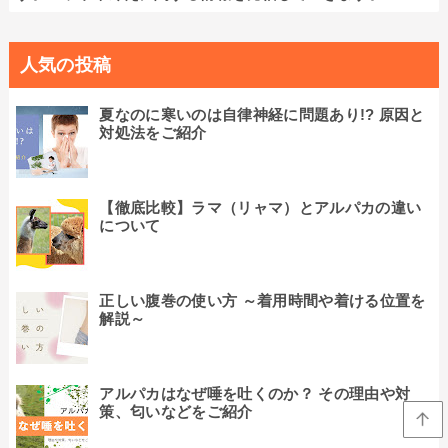
人気の投稿
夏なのに寒いのは自律神経に問題あり!? 原因と
対処法をご紹介
【徹底比較】ラマ（リャマ）とアルパカの違い
について
正しい腹巻の使い方 ～着用時間や着ける位置を
解説～
アルパカはなぜ唾を吐くのか？ その理由や対
策、匂いなどをご紹介