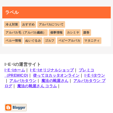
ラベル
冷え対策
おすすめ
アルパカについて
アルパカ毛（アルパカ繊維）
催事情報
カシミヤ
腹巻
ペルー情報
ぬいぐるみ
ゴルフ
ベビーアルパカ
マタニティ
I･E･Iの運営サイト
I･E･Iホーム
｜
I･E･Iオリジナルショップ
｜
プレミコ
（PREMICO)
｜
使ってヨカッタオンライン
｜
I･E･Iタウン
｜
アルパカタウン
｜
魔法の靴屋さん
｜
アルパカタウン ブ
ログ
｜
魔法の靴屋さん コラム
｜