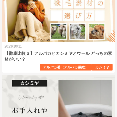
2023/10/11
【徹底比較３】アルパカとカシミヤとウール どっちの素
材がいい？
アルパカ毛（アルパカ繊維）
カシミヤ